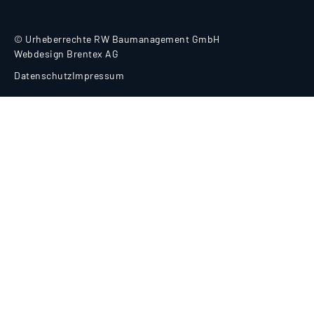
© Urheberrechte RW Baumanagement GmbH
Webdesign Brentex AG
Datenschutz
Impressum