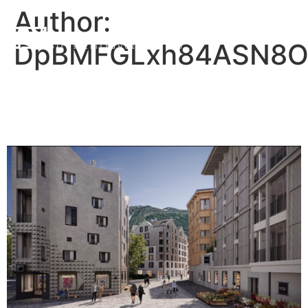
Author:
DpBMFGLxh84ASN8O
Neubau Coop, Andermatt
Reuss