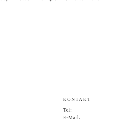
KONTAKT
Tel:
041 937 21 21
E-Mail:
info@rwbau.ch