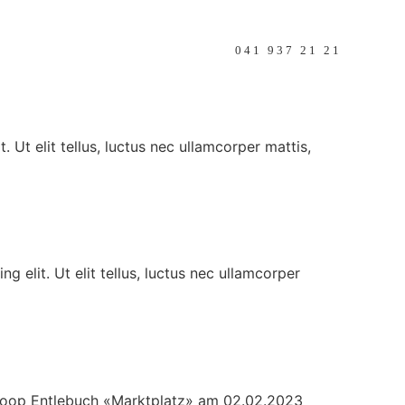
Über uns
Kontakt
041 937 21 21
Ut elit tellus, luctus nec ullamcorper mattis,
elit. Ut elit tellus, luctus nec ullamcorper
oop Entlebuch «Marktplatz» am 02.02.2023